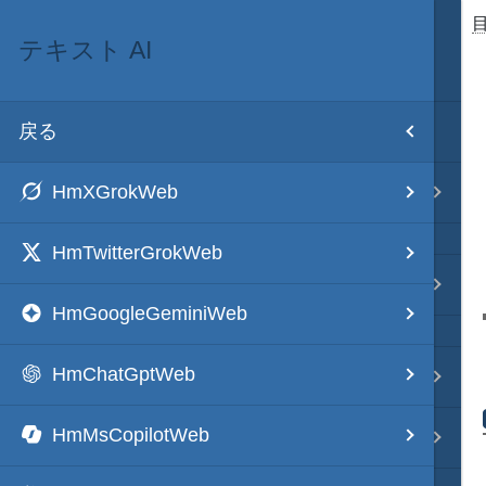
テキスト AI
目次
戻る
ホーム
HmXGrokWeb
テキスト AI
HmTwitterGrokWeb
秀丸マクロ - jsmode
HmGoogleGeminiWeb
HmChatGptWeb
.NET・言語
HmMsCopilotWeb
軽量・言語