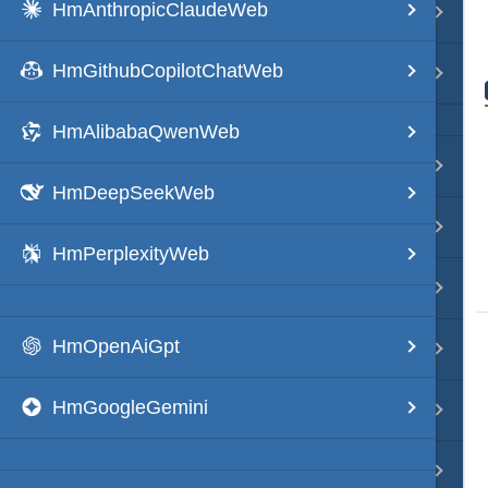
HmAnthropicClaudeWeb
Java・言語
HmGithubCopilotChatWeb
ネイティブ・言語
HmAlibabaQwenWeb
プレビュー
HmDeepSeekWeb
文字列変換
HmPerplexityWeb
図解・図形
HmOpenAiGpt
ブックマーク・しおり
HmGoogleGemini
通知・メッセージ
Office 連携