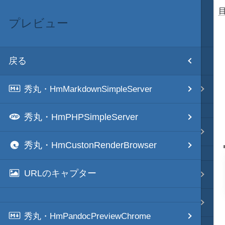
プレビュー
目次
戻る
ホーム
テキスト AI
秀丸・HmMarkdownSimpleServer
秀丸・HmPHPSimpleServer
秀丸マクロ - jsmode
秀丸・HmCustonRenderBrowser
URLのキャプター
.NET・言語
軽量・言語
秀丸・HmPandocPreviewChrome