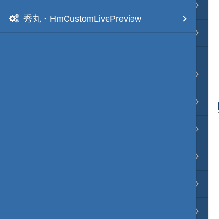
Java・言語
秀丸・HmCustomLivePreview
ネイティブ・言語
プレビュー
文字列変換
図解・図形
ブックマーク・しおり
通知・メッセージ
Office 連携