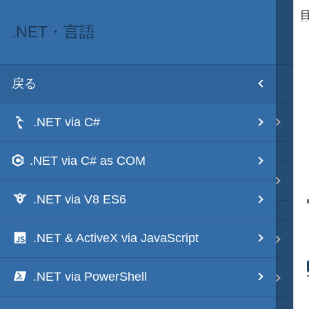
.NET・言語
目次
戻る
ホーム
.NET via C#
テキスト AI
.NET via C# as COM
秀丸マクロ - jsmode
.NET via V8 ES6
.NET & ActiveX via JavaScript
.NET・言語
.NET via PowerShell
軽量・言語