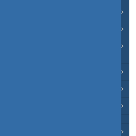
リポジトリ 連携
ファイル分割
その他
ブラウザ枠・レンダリング枠
秀丸マクロ自体の処理
秀丸本体の更新
プロンプト・デバッグ