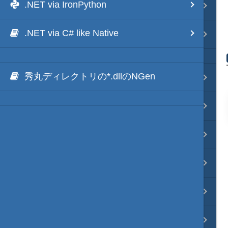
.NET via IronPython
Java・言語
.NET via C# like Native
ネイティブ・言語
秀丸ディレクトリの*.dllのNGen
プレビュー
文字列変換
図解・図形
ブックマーク・しおり
通知・メッセージ
Office 連携