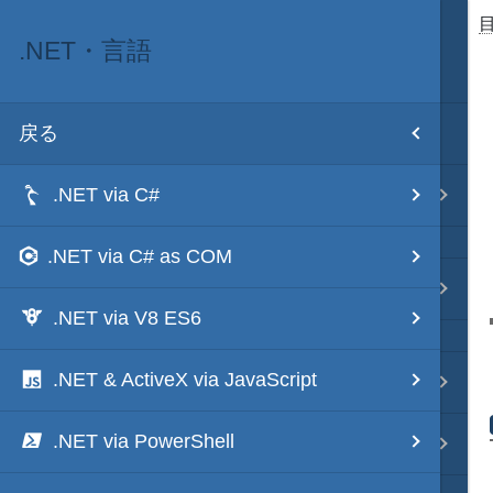
.NET・言語
目次
戻る
ホーム
.NET via C#
テキスト AI
.NET via C# as COM
秀丸マクロ - jsmode
.NET via V8 ES6
.NET & ActiveX via JavaScript
.NET・言語
.NET via PowerShell
軽量・言語