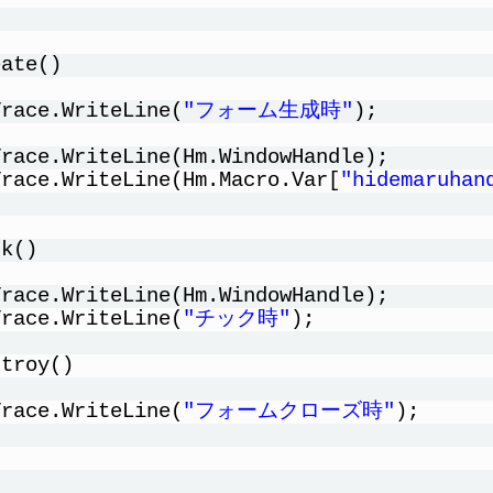
eate()
Trace.WriteLine(
"フォーム生成時"
);
Trace.WriteLine(Hm.WindowHandle);
Trace.WriteLine(Hm.Macro.Var[
"hidemaruhan
ck()
Trace.WriteLine(Hm.WindowHandle);
Trace.WriteLine(
"チック時"
);
stroy()
Trace.WriteLine(
"フォームクローズ時"
);