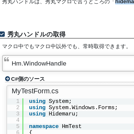
秀丸ハンドルは、秀丸マクロで言うところの「
hidema
秀丸ハンドルの取得
マクロ中でもマクロ中以外でも、常時取得できます。
Hm.WindowHandle
C#側のソース
MyTestForm.cs
1
using
System;
2
using
System.Windows.Forms;
3
using
Hidemaru;
4
5
namespace
HmTest
6
{