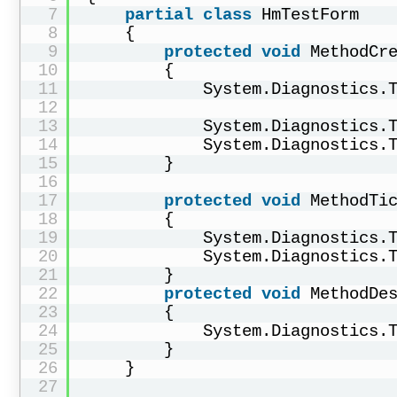
7
partial
class
HmTestForm
8
{
9
protected
void
MethodCr
10
{
11
System.Diagnostics.
12
13
System.Diagnostics.
14
System.Diagnostics.
15
}
16
17
protected
void
MethodTi
18
{
19
System.Diagnostics.
20
System.Diagnostics.
21
}
22
protected
void
MethodDe
23
{
24
System.Diagnostics.
25
}
26
}
27