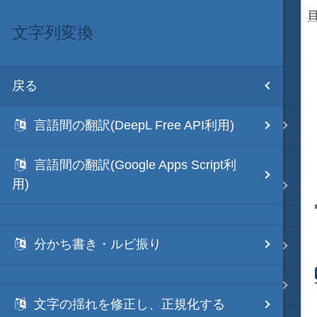
文字列変換
目次
戻る
ホーム
言語間の翻訳(DeepL Free API利用)
テキスト AI
言語間の翻訳(Google Apps Script利
用)
秀丸マクロ - jsmode
分かち書き・ルビ振り
.NET・言語
軽量・言語
文字の揺れを修正し、正規化する