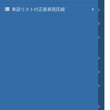
単語リストの正規表現圧縮
リポジトリ 連携
ファイル分割
その他
ブラウザ枠・レンダリング枠
秀丸マクロ自体の処理
秀丸本体の更新
プロンプト・デバッグ