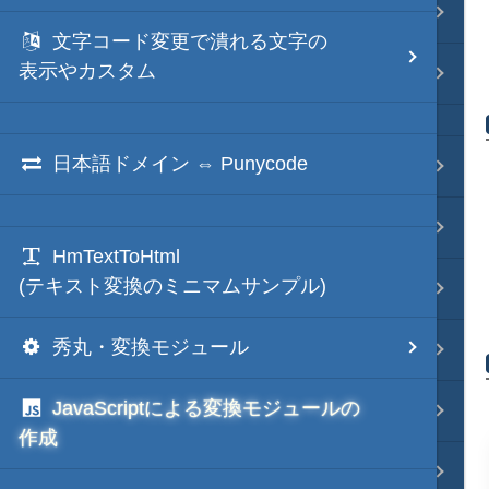
Java・言語
文字コード変更で潰れる文字の
表示やカスタム
ネイティブ・言語
日本語ドメイン ⇔ Punycode
プレビュー
文字列変換
HmTextToHtml
(テキスト変換のミニマムサンプル)
図解・図形
秀丸・変換モジュール
ブックマーク・しおり
JavaScriptによる変換モジュールの
通知・メッセージ
作成
Office 連携