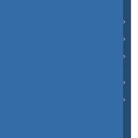
dll作成のための知識
画像やアイコン
フォント
管理人の他サイト
質問・コンタクト