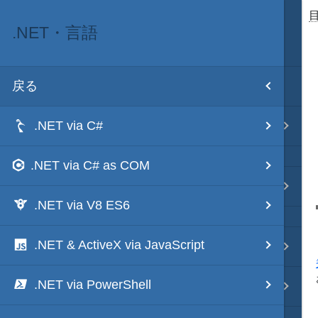
.NET・言語
目次
戻る
ホーム
.NET via C#
テキスト AI
.NET via C# as COM
秀丸マクロ - jsmode
.NET via V8 ES6
.NET & ActiveX via JavaScript
.NET・言語
.NET via PowerShell
軽量・言語