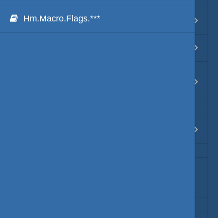
Java・言語
Hm.Macro.Flags.***
Hm.CppInvoke ファイル編
ネイティブ・言語
Hm.CppInvoke アウトプット枠編
プレビュー
Hm.CppInvoke ファイルマネージャ
枠編
文字列変換
図解・図形
Hm.CppInvoke タブー編
ブックマーク・しおり
秀丸マクロ変数はプロセスを跨ぐバ
通知・メッセージ
ッファー
Office 連携