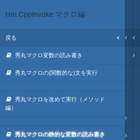
Hm.CppInvoke マクロ編
秀丸マクロ via C++
ネイティブ・言語
目次
戻る
戻る
戻る
ホーム
秀丸マクロ変数の読み書き
Hm.CppInvokeとは
秀丸マクロ via C++
テキスト AI
秀丸マクロの(関数的な)文を実行
秀丸マクロ - jsmode
秀丸マクロを改めて実行（メソッド
編）
.NET・言語
Hm.CppInvoke 編集エリア編
軽量・言語
秀丸マクロの静的な変数の読み書き
Hm.CppInvoke マクロ編