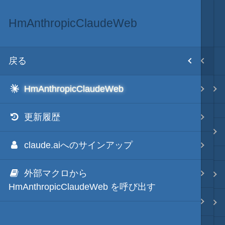
HmAnthropicClaudeWeb
テキスト AI
目次
戻る
戻る
ホーム
HmAnthropicClaudeWeb
HmXGrokWeb
テキスト AI
更新履歴
HmTwitterGrokWeb
秀丸マクロ - jsmode
claude.aiへのサインアップ
HmGoogleGeminiWeb
外部マクロから
HmChatGptWeb
.NET・言語
HmAnthropicClaudeWeb を呼び出す
HmMsCopilotWeb
軽量・言語