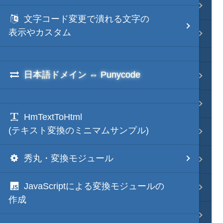
Java・言語
文字コード変更で潰れる文字の
表示やカスタム
ネイティブ・言語
日本語ドメイン ⇔ Punycode
プレビュー
文字列変換
HmTextToHtml
(テキスト変換のミニマムサンプル)
図解・図形
秀丸・変換モジュール
ブックマーク・しおり
JavaScriptによる変換モジュールの
通知・メッセージ
作成
Office 連携