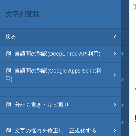
文字列変換
目次
戻る
ホーム
言語間の翻訳(DeepL Free API利用)
テキスト AI
言語間の翻訳(Google Apps Script利
用)
秀丸マクロ - jsmode
分かち書き・ルビ振り
.NET・言語
軽量・言語
文字の揺れを修正し、正規化する