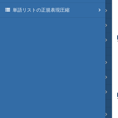
単語リストの正規表現圧縮
リポジトリ 連携
ファイル分割
その他
ブラウザ枠・レンダリング枠
秀丸マクロ自体の処理
秀丸本体の更新
プロンプト・デバッグ