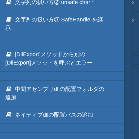
文字列の扱い方② unsafe char *
.NET via IronPython
Java・言語
文字列の扱い方③ SafeHandle を継
.NET via C# like Native
ネイティブ・言語
承
秀丸ディレクトリの*.dllのNGen
プレビュー
[DllExport]メソッドから別の
[DllExport]メソッドを呼ぶとエラー
文字列変換
図解・図形
中間アセンブリdllの配置フォルダの
追加
ブックマーク・しおり
ネイティブdllの配置パスの追加
通知・メッセージ
Office 連携