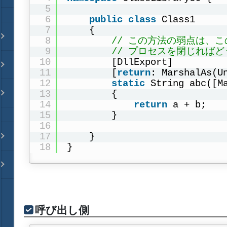
5
6
public
class
Class1
7
{
8
// この方法の弱点は、この[
9
// プロセスを閉じれば
10
[DllExport]
11
[
return
: MarshalAs(U
12
static
String abc([M
13
{
14
return
a + b;
15
}
16
17
}
18
}
呼び出し側