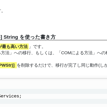
す。
tr)] String を使った書き方
が最も高い方法
」です。
NET による方法」への移行、もしくは、「COMによる方法」へ
PWStr)]
を削除するだけで、移行が完了し同じ動作(し
Services;