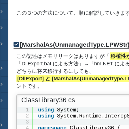
この３つの方法について、順に解説していきま
[MarshalAs(UnmanagedType.LPWS
この記述はメモリリークはありますが「
移植性
「DllExport.bat による方法」→「hm.
どちらに将来移行するにしても、
[DllExport] と [MarshalAs(UnmanagedType.L
ントです。
ClassLibrary36.cs
1
using
System;
2
using
System.Runtime.Interop
3
4
namespace
ClassLibrary36 {