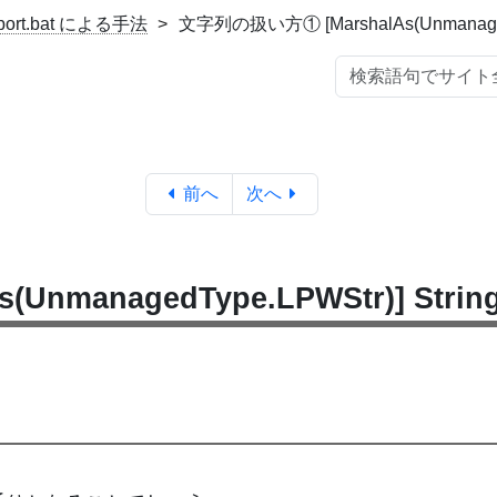
xport.bat による手法
文字列の扱い方① [MarshalAs(UnmanagedTy
前へ
次へ
nmanagedType.LPWStr)] Strin