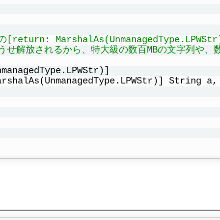
return: MarshalAs(UnmanagedType.
どうせ解放されるから、特大級の数百MBの文字列や
nmanagedType.LPWStr)]
arshalAs(UnmanagedType.LPWStr)] String a,