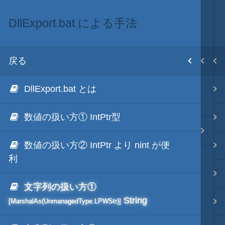
DllExport.bat による手法
.NET via C# like Native
.NET・言語
目次
戻る
戻る
戻る
ホーム
DllExport.bat とは
Native AOT による手法
.NET via C#
テキスト AI
(Microsoft公式)
数値の扱い方① IntPtr型
.NET via C# as COM
DllExport.bat による手法
秀丸マクロ - jsmode
数値の扱い方② IntPtr より nint が便
.NET via V8 ES6
利
.NET & ActiveX via JavaScript
.NET・言語
文字列の扱い方①
String
.NET via PowerShell
軽量・言語
[MarshalAs(UnmanagedType.LPWStr)]