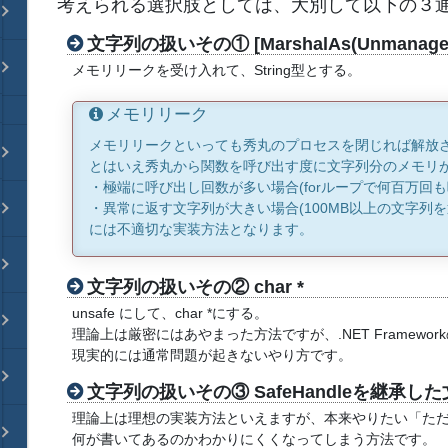
考えられる選択肢としては、大別して以下の３
文字列の扱いその① [MarshalAs(UnmanagedTy
メモリリークを受け入れて、String型とする。
メモリリーク
メモリリークといっても秀丸のプロセスを閉じれば解放
とはいえ秀丸から関数を呼び出す度に文字列分のメモリ
・極端に呼び出し回数が多い場合(forループで何百万回も
・異常に返す文字列が大きい場合(100MB以上の文字列
には不適切な実装方法となります。
文字列の扱いその② char *
unsafe にして、char *にする。
理論上は厳密にはあやまった方法ですが、.NET Framewor
現実的には通常問題が起きないやり方です。
文字列の扱いその③ SafeHandleを継承
理論上は理想の実装方法といえますが、本来やりたい「た
何が書いてあるのかわかりにくくなってしまう方法です。