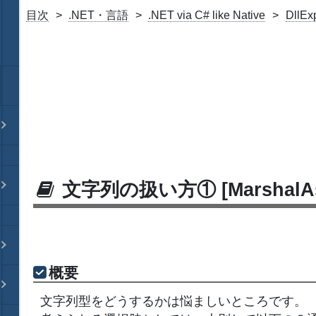
目次
.NET・言語
.NET via C# like Native
DllE
文字列の扱い方① [MarshalAs(U
概要
文字列型をどうするかは悩ましいところです。