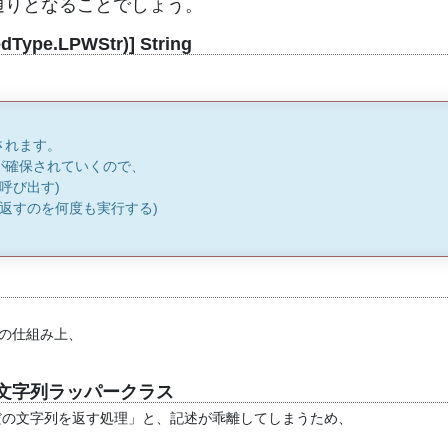
通りとなることでしょう。
pe.LPWStr)] String
されます。
が確保されていくので、
呼び出す)
を返すのを何度も実行する)
kの仕組み上、
した文字列ラッパークラス
だの文字列を返す処理」と、記述が乖離してしまうため、