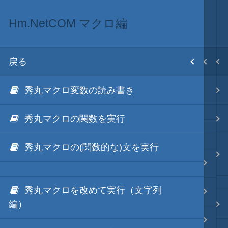
Hm.NetCOM マクロ編
Hm.NetCOM
.NET via C# as COM
.NET・言語
目次
戻る
戻る
戻る
戻る
ホーム
秀丸マクロ変数の読み書き
Hm.NetCOMとは
.NET4.xのCOMによる手法
.NET via C#
テキスト AI
秀丸マクロの関数を実行
.NET5のCOMによる手法
.NET via C# as COM
秀丸マクロ - jsmode
秀丸マクロの(関数的な)文を実行
.NET6のCOMによる手法
.NET via V8 ES6
(.NET7以降も同じ)
Hm.NetCOM 編集エリア編
.NET & ActiveX via JavaScript
.NET・言語
秀丸マクロを改めて実行（文字列
Hm.NetCOM マクロ編
編）
Hm.NetCOM
.NET via PowerShell
軽量・言語
Hm.NetCOM ファイル編