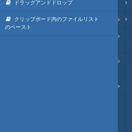
ドラッグアンドドロップ
.NET via IronPython
Java・言語
クリップボード内のファイルリスト
.NET via C# like Native
hmV8の様々な例題集
ネイティブ・言語
のペースト
既存のES6ライブラリの使用例
秀丸ディレクトリの*.dllのNGen
プレビュー
ECMAScript6の文法メモ
文字列変換
図解・図形
TypeScript用の型定義ファイル
ブックマーク・しおり
通知・メッセージ
Office 連携