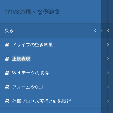
hmV8の様々な例題集
.NET via V8 ES6
.NET・言語
目次
戻る
戻る
戻る
ホーム
ドライブの空き容量
hmV8
.NET via C#
テキスト AI
.NET Framework via V8 ES6
正規表現
.NET via C# as COM
更新履歴
秀丸マクロ - jsmode
Webデータの取得
.NET via V8 ES6
フォームやGUI
NGenのススメ
.NET & ActiveX via JavaScript
.NET・言語
～読み込み実行の高速化～
外部プロセス実行と結果取得
.NET via PowerShell
軽量・言語