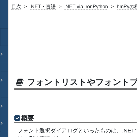
目次
.NET・言語
.NET via IronPython
hmPy
フォントリストやフォント
概要
フォント選択ダイアログといったものは、.NE