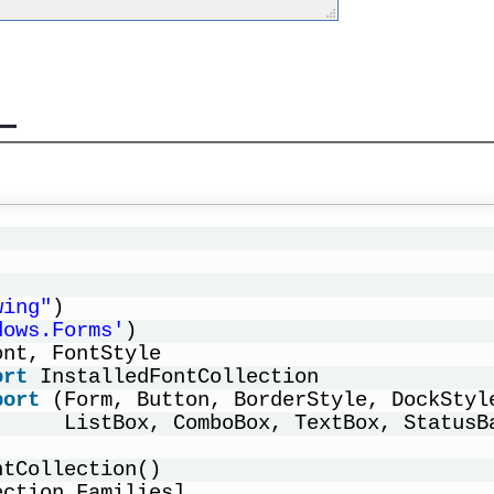
ー
wing"
)
dows.Forms'
)
ont, FontStyle
ort
InstalledFontCollection
port
(Form, Button, BorderStyle, DockStyl
ListBox, ComboBox, TextBox, StatusB
ntCollection()
ection.Families]