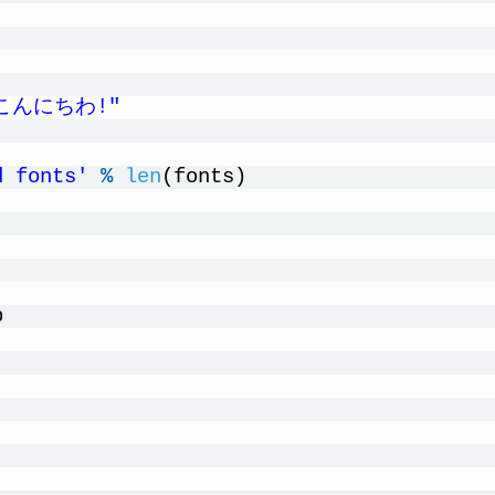
\nこんにちわ!"
d fonts'
%
len
(fonts)
p