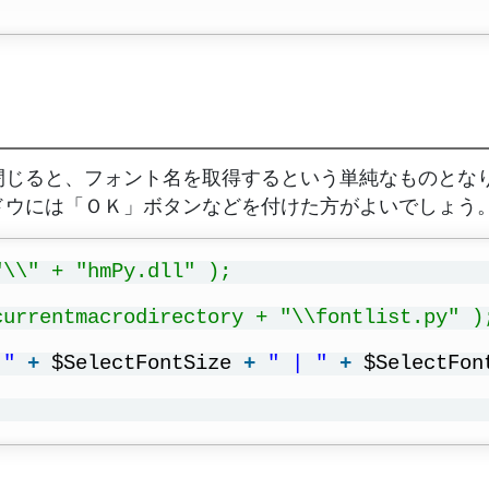
閉じると、フォント名を取得するという単純なものとな
ドウには「ＯＫ」ボタンなどを付けた方がよいでしょう
"\\" + "hmPy.dll" );
currentmacrodirectory + "\\fontlist.py" )
 "
+
$SelectFontSize 
+
" | "
+
$SelectFon