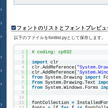
フォントのリストとフォントプレビュ
以下のファイルをfontlist.pyとして保存します。
1
# coding: cp932
2
3
import
clr
4
clr.AddReference(
"System.Dra
5
clr.AddReference(
'System.Win
6
from
System.Drawing 
import
F
7
from
System.Drawing.Text 
imp
8
from
System.Windows.Forms 
im
9
10
11
fontCollection 
=
InstalledFo
12
fonts 
=
[f 
for
f 
in
fontColl