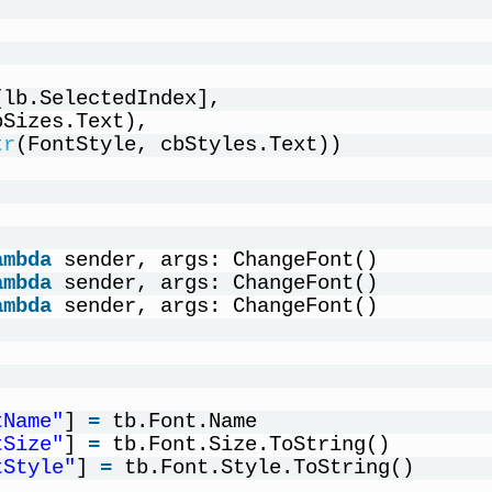
[lb.SelectedIndex],
bSizes.Text),
tr
(FontStyle, cbStyles.Text))
ambda
sender, args: ChangeFont()
ambda
sender, args: ChangeFont()
ambda
sender, args: ChangeFont()
tName"
] 
=
tb.Font.Name
tSize"
] 
=
tb.Font.Size.ToString()
tStyle"
] 
=
tb.Font.Style.ToString()