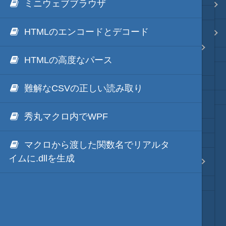
ミニウェブブラウザ
.NET via IronPython
Java・言語
HTMLのエンコードとデコード
.NET via C# like Native
秀丸マクロからの問い合わせ
ネイティブ・言語
API
(hmPyでこれらのAPIの利用機会は、ほぼありませ
HTMLの高度なパース
ん)
秀丸ディレクトリの*.dllのNGen
プレビュー
難解なCSVの正しい読み取り
文字コードの指定
文字列変換
秀丸マクロ内でWPF
図解・図形
マクロから渡した関数名でリアルタ
イムに.dllを生成
hmPyの様々な例題集
ブックマーク・しおり
通知・メッセージ
入力補完用の(モック/スタブ)のモジ
ュール
Office 連携