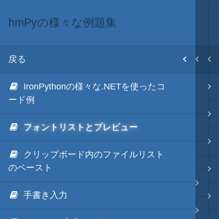
hmPyの様々な例題集
.NET via IronPython
.NET・言語
目次
戻る
戻る
戻る
ホーム
IronPythonの様々な.NETを使ったコ
hmPy
.NET via C#
テキスト AI
ード例
.NET Framework via IronPython
.NET via C# as COM
フォントリストとプレビュー
更新履歴
秀丸マクロ - jsmode
.NET via V8 ES6
クリップボード内のファイルリスト
のペースト
.NET & ActiveX via JavaScript
.NET・言語
hmPy アウトプット枠編
手書き入力
.NET via PowerShell
軽量・言語
hmPy ファイルマネージャ枠編