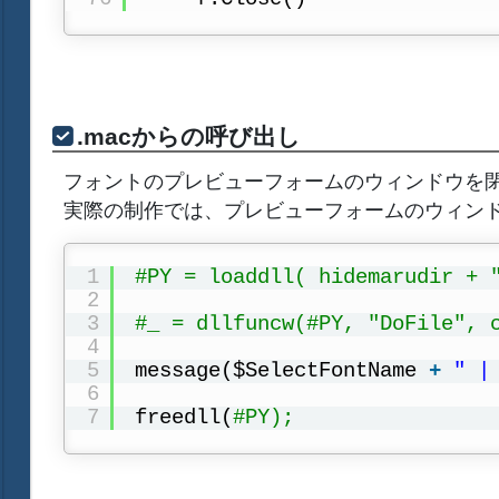
.macからの呼び出し
フォントのプレビューフォームのウィンドウを
実際の制作では、プレビューフォームのウィン
1
#PY = loaddll( hidemarudir + 
2
3
#_ = dllfuncw(#PY, "DoFile", 
4
5
message($SelectFontName 
+
" |
6
7
freedll(
#PY);