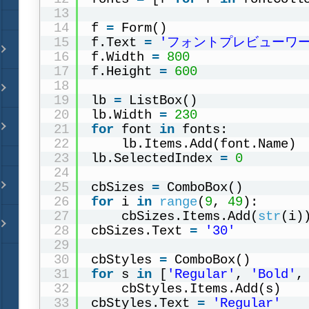
13
14
f 
=
Form()
15
f.Text 
=
'フォントプレビューワー
16
f.Width 
=
800
17
f.Height 
=
600
18
19
lb 
=
ListBox()
20
lb.Width 
=
230
21
for
font 
in
fonts:
22
lb.Items.Add(font.Name)
23
lb.SelectedIndex 
=
0
24
25
cbSizes 
=
ComboBox()
26
for
i 
in
range
(
9
, 
49
):
27
cbSizes.Items.Add(
str
(i)
28
cbSizes.Text 
=
'30'
29
30
cbStyles 
=
ComboBox()
31
for
s 
in
[
'Regular'
, 
'Bold'
,
32
cbStyles.Items.Add(s)
33
cbStyles.Text 
=
'Regular'