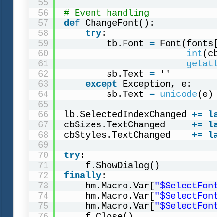
55
56
# Event handling
57
def
ChangeFont():
58
try
:
59
tb.Font 
=
Font(fonts
60
int
(c
61
getat
62
sb.Text 
=
''
63
except
Exception, e:
64
sb.Text 
=
unicode
(e)
65
66
lb.SelectedIndexChanged 
+
=
l
67
cbSizes.TextChanged     
+
=
l
68
cbStyles.TextChanged    
+
=
l
69
70
try
:
71
f.ShowDialog()
72
finally
:
73
hm.Macro.Var[
"$SelectFon
74
hm.Macro.Var[
"$SelectFon
75
hm.Macro.Var[
"$SelectFon
76
f.Close()