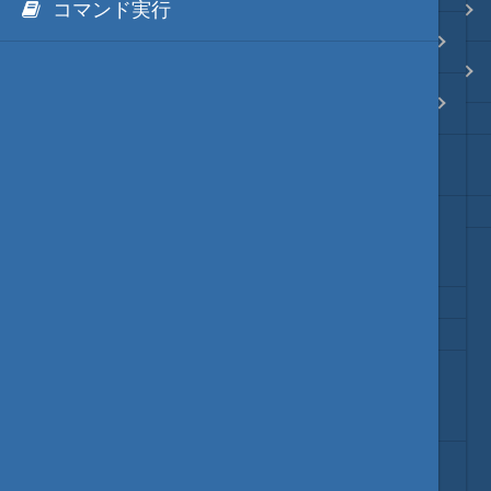
コマンド実行
.NET via IronPython
Java・言語
hmJS アウトプット枠編
.NET via C# like Native
ネイティブ・言語
hmJS ファイルマネージャ枠編
長大文字列を秀丸エディタに反映
秀丸ディレクトリの*.dllのNGen
プレビュー
手動で追加する.NET標準dllの例
文字列変換
～ Form等 ～
図解・図形
ブックマーク・しおり
秀丸マクロからの問い合わせ基本API
通知・メッセージ
(hmJSでこれらのAPIの利用機会は、ほぼありません)
秀丸マクロからの問い合わせ応用API
Office 連携