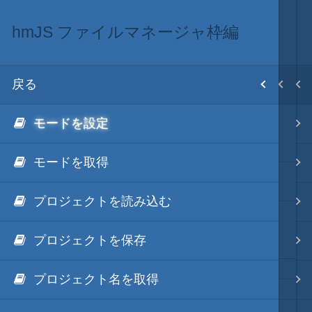
hmJS ファイルマネージャ枠編
.NET & ActiveX via JavaScript
.NET・言語
目次
戻る
戻る
戻る
ホーム
モードを設定
hmJS
.NET via C#
テキスト AI
.NET & ActiveX via JavaScript
モードを取得
.NET via C# as COM
更新履歴
秀丸マクロ - jsmode
プロジェクトを読み込む
.NET via V8 ES6
NGenのススメ
～読み込み実行の高速化～
プロジェクトを保存
.NET & ActiveX via JavaScript
.NET・言語
プロジェクト名を取得
.NET via PowerShell
軽量・言語