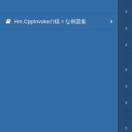
リポジトリ 連携
Hm.CppInvokeの様々な例題集
ファイル分割
その他
ブラウザ枠・レンダリング枠
秀丸マクロ自体の処理
秀丸本体の更新
プロンプト・デバッグ