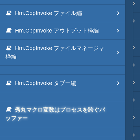
Java・言語
Hm.CppInvoke ファイル編
ネイティブ・言語
Hm.CppInvoke アウトプット枠編
プレビュー
Hm.CppInvoke ファイルマネージャ
枠編
文字列変換
図解・図形
Hm.CppInvoke タブー編
ブックマーク・しおり
秀丸マクロ変数はプロセスを跨ぐバ
通知・メッセージ
ッファー
Office 連携