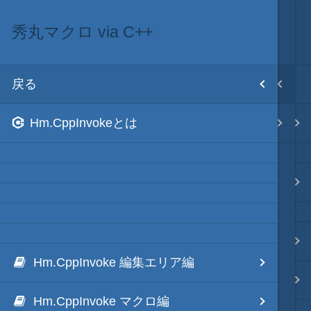
秀丸マクロ via C++
ネイティブ・言語
目次
戻る
戻る
ホーム
Hm.CppInvokeとは
秀丸マクロ via C++
テキスト AI
秀丸マクロ - jsmode
.NET・言語
Hm.CppInvoke 編集エリア編
軽量・言語
Hm.CppInvoke マクロ編