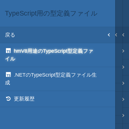
TypeScript用の型定義ファイル
.NET via V8 ES6
.NET・言語
目次
戻る
戻る
戻る
ホーム
hmV8用途のTypeScript型定義ファ
hmV8
.NET via C#
テキスト AI
イル
.NET Framework via V8 ES6
.NET via C# as COM
.NETのTypeScript型定義ファイル生
更新履歴
秀丸マクロ - jsmode
成
.NET via V8 ES6
更新履歴
NGenのススメ
.NET & ActiveX via JavaScript
.NET・言語
～読み込み実行の高速化～
.NET via PowerShell
軽量・言語