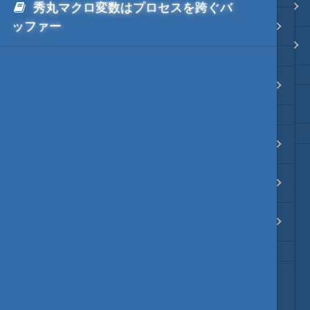
.NET via IronPython
秀丸マクロ変数はプロセスを跨ぐバ
Java・言語
ッファー
hm.NET タブー編
.NET via C# like Native
ネイティブ・言語
hm.NET デバッグ編
秀丸ディレクトリの*.dllのNGen
プレビュー
hm.NET 配置編
文字列変換
hm.NET WPF編
図解・図形
hm.NET NET5編
ブックマーク・しおり
通知・メッセージ
NGenのススメ
～読み込み実行の高速化～
Office 連携