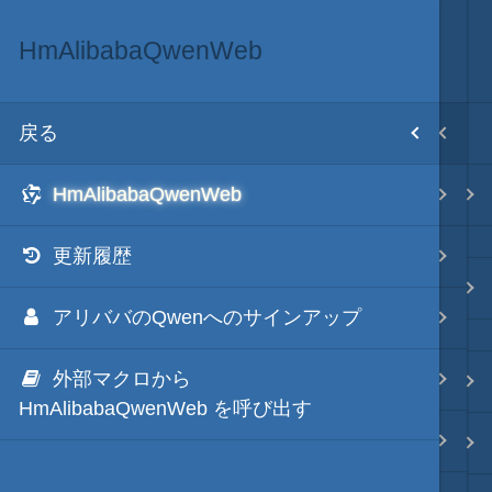
HmAlibabaQwenWeb
テキスト AI
目次
戻る
戻る
ホーム
HmAlibabaQwenWeb
HmXGrokWeb
テキスト AI
更新履歴
HmTwitterGrokWeb
秀丸マクロ - jsmode
アリババのQwenへのサインアップ
HmGoogleGeminiWeb
外部マクロから
HmChatGptWeb
.NET・言語
HmAlibabaQwenWeb を呼び出す
HmMsCopilotWeb
軽量・言語