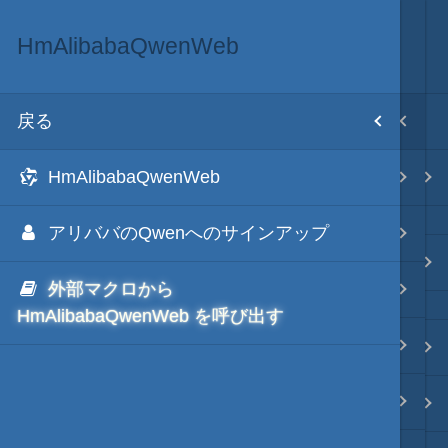
HmAlibabaQwenWeb
テキスト AI
目次
戻る
戻る
ホーム
HmAlibabaQwenWeb
HmXGrokWeb
テキスト AI
アリババのQwenへのサインアップ
HmTwitterGrokWeb
秀丸マクロ - jsmode
外部マクロから
HmGoogleGeminiWeb
HmAlibabaQwenWeb を呼び出す
HmChatGptWeb
.NET・言語
HmMsCopilotWeb
軽量・言語