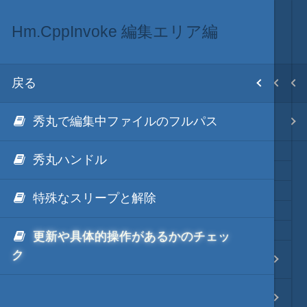
Hm.CppInvoke 編集エリア編
秀丸マクロ via C++
ネイティブ・言語
目次
戻る
戻る
戻る
ホーム
秀丸で編集中ファイルのフルパス
Hm.CppInvokeとは
秀丸マクロ via C++
テキスト AI
秀丸ハンドル
秀丸マクロ - jsmode
特殊なスリープと解除
更新や具体的操作があるかのチェッ
.NET・言語
ク
Hm.CppInvoke 編集エリア編
軽量・言語
Hm.CppInvoke マクロ編