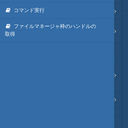
jsmode用の.NETのCOM
.NET via IronPython
Java・言語
コマンド実行
Hm.NetCOM アウトプット枠編
.NET via C# like Native
ネイティブ・言語
ファイルマネージャ枠のハンドルの
Hm.NetCOM ファイルマネージャ枠
取得
編
秀丸ディレクトリの*.dllのNGen
プレビュー
フォームを使って「同期」タイマー
文字列変換
Hm.NetCOM WPF編
図解・図形
ブックマーク・しおり
Hm.NetCOM タブー編
通知・メッセージ
Office 連携
秀丸マクロ変数はプロセスを跨ぐバ