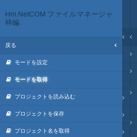
Hm.NetCOM ファイルマネージャ
Hm.NetCOM
.NET via C# as COM
.NET・言語
目次
枠編
戻る
戻る
戻る
ホーム
戻る
Hm.NetCOMとは
.NET4.xのCOMによる手法
.NET via C#
テキスト AI
モードを設定
.NET5のCOMによる手法
.NET via C# as COM
モードを取得
秀丸マクロ - jsmode
.NET6のCOMによる手法
.NET via V8 ES6
プロジェクトを読み込む
(.NET7以降も同じ)
Hm.NetCOM 編集エリア編
.NET & ActiveX via JavaScript
.NET・言語
プロジェクトを保存
Hm.NetCOM マクロ編
Hm.NetCOM
.NET via PowerShell
軽量・言語
プロジェクト名を取得
Hm.NetCOM ファイル編