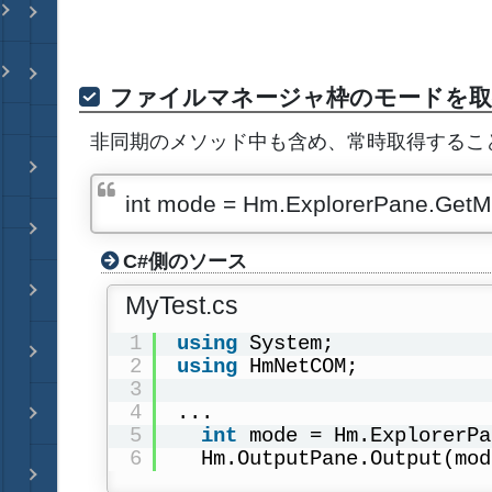
ファイルマネージャ枠のモードを取
非同期のメソッド中も含め、常時取得するこ
int mode = Hm.ExplorerPane.GetM
C#側のソース
MyTest.cs
1
using
System;
2
using
HmNetCOM;
3
4
...
5
int
mode = Hm.ExplorerPa
6
Hm.OutputPane.Output(mod