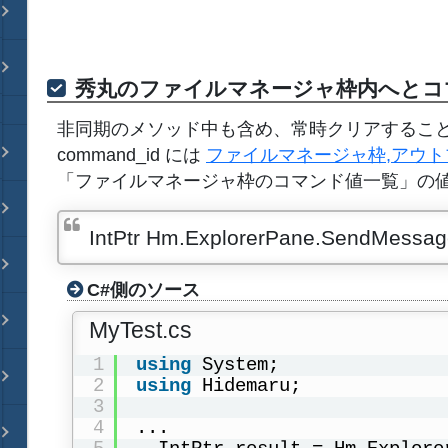
秀丸のファイルマネージャ枠内へとコ
非同期のメソッド中も含め、常時クリアするこ
command_id には
ファイルマネージャ枠,アウト
「ファイルマネージャ枠のコマンド値一覧」の
IntPtr Hm.ExplorerPane.SendMessag
C#側のソース
MyTest.cs
1
using
System;
2
using
Hidemaru;
3
4
...