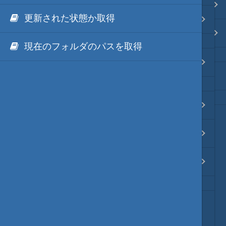
.NET via IronPython
Java・言語
更新された状態か取得
hm.NET タブー編
.NET via C# like Native
ネイティブ・言語
現在のフォルダのパスを取得
hm.NET デバッグ編
秀丸ディレクトリの*.dllのNGen
プレビュー
hm.NET 配置編
文字列変換
hm.NET WPF編
図解・図形
hm.NET NET5編
ブックマーク・しおり
通知・メッセージ
NGenのススメ
～読み込み実行の高速化～
Office 連携