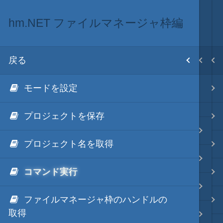
hm.NET ファイルマネージャ枠編
.NET via C#
.NET・言語
目次
戻る
戻る
戻る
ホーム
モードを設定
hm.NET
.NET via C#
テキスト AI
プロジェクトを保存
.NET via C# as COM
hm.NET イントロダクション
秀丸マクロ - jsmode
プロジェクト名を取得
.NET via V8 ES6
hm.NET 入門編
コマンド実行
.NET & ActiveX via JavaScript
.NET・言語
hm.NET アウトプット枠編
ファイルマネージャ枠のハンドルの
.NET via PowerShell
軽量・言語
取得
hm.NET ファイルマネージャ枠編