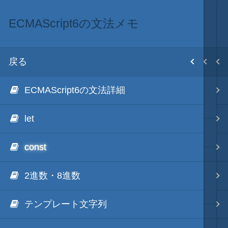
ECMAScript6の文法メモ
.NET via V8 ES6
.NET・言語
目次
戻る
戻る
戻る
ホーム
ECMAScript6の文法詳細
hmV8
.NET via C#
テキスト AI
.NET Framework via V8 ES6
let
.NET via C# as COM
更新履歴
秀丸マクロ - jsmode
const
.NET via V8 ES6
2進数・8進数
NGenのススメ
.NET & ActiveX via JavaScript
.NET・言語
～読み込み実行の高速化～
テンプレート文字列
.NET via PowerShell
軽量・言語