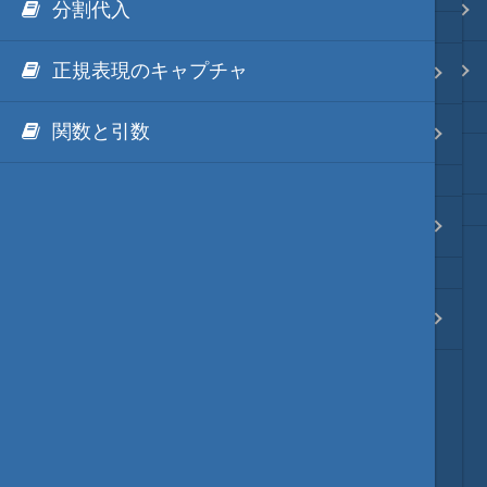
分割代入
.NET via IronPython
Java・言語
正規表現のキャプチャ
.NET via C# like Native
hmV8の様々な例題集
ネイティブ・言語
関数と引数
既存のES6ライブラリの使用例
秀丸ディレクトリの*.dllのNGen
プレビュー
ECMAScript6の文法メモ
文字列変換
図解・図形
TypeScript用の型定義ファイル
ブックマーク・しおり
通知・メッセージ
Office 連携