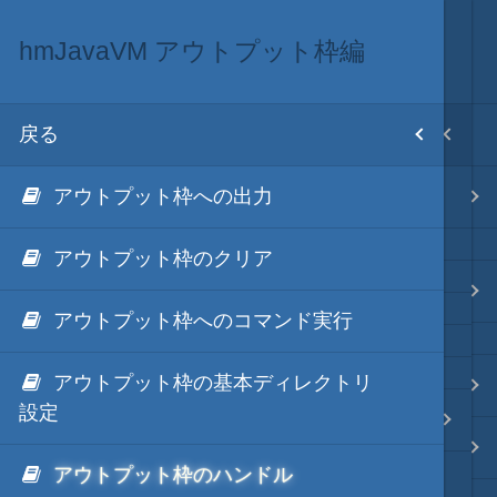
hmJavaVM アウトプット枠編
Java・言語
目次
戻る
戻る
ホーム
アウトプット枠への出力
hmJavaVM (JVM via 秀丸マクロ)
テキスト AI
アウトプット枠のクリア
秀丸マクロ - jsmode
アウトプット枠へのコマンド実行
アウトプット枠の基本ディレクトリ
.NET・言語
設定
hmJavaVM アウトプット枠編
軽量・言語
アウトプット枠のハンドル
秀丸マクロとJavaメソッドの複数回