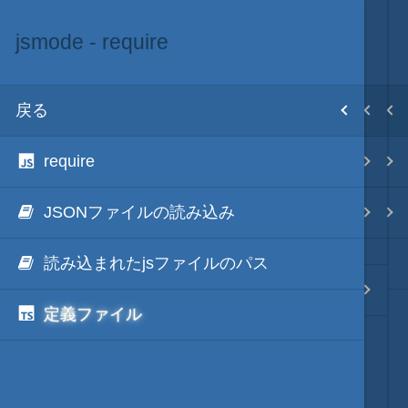
jsmode - require
jsmode - ライブラリ
秀丸マクロ - jsmode
目次
戻る
戻る
戻る
ホーム
require
jsmode - require
jsmode 用のTS定義ファイル
テキスト AI
JSONファイルの読み込み
jsmode - dumper
jsmode - ライブラリ
秀丸マクロ - jsmode
読み込まれたjsファイルのパス
jsmode - .NETでCOM
jsmode - hidemarucompat
定義ファイル
.NET・言語
軽量・言語