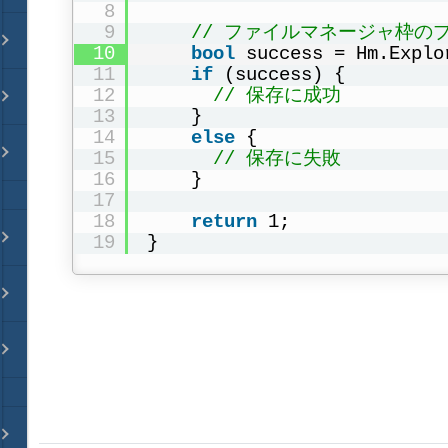
8
9
// ファイルマネージャ枠の
10
bool
success = Hm.Explo
11
if
(success) {
12
// 保存に成功
13
}
14
else
{
15
// 保存に失敗
16
}
17
18
return
1;
19
}