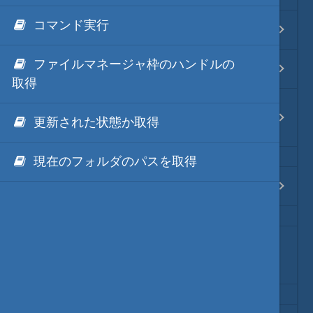
Java・言語
コマンド実行
Hm.CppInvoke ファイル編
ネイティブ・言語
ファイルマネージャ枠のハンドルの
Hm.CppInvoke アウトプット枠編
取得
プレビュー
Hm.CppInvoke ファイルマネージャ
更新された状態か取得
枠編
文字列変換
現在のフォルダのパスを取得
図解・図形
Hm.CppInvoke タブー編
ブックマーク・しおり
秀丸マクロ変数はプロセスを跨ぐバ
通知・メッセージ
ッファー
Office 連携