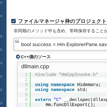
ファイルマネージャ枠のプロジェクト
非同期のメソッド中も含め、常時保存すること
bool success = Hm.ExplorerPane.saveP
C++側のソース
dllmain.cpp
1
#include "HmCppInvoke.h"
2
3
using
namespace
Hidemaru;
4
using
namespace
std;
5
6
extern
"C"
__declspec(dllex
7
Hm.funcDllExport();