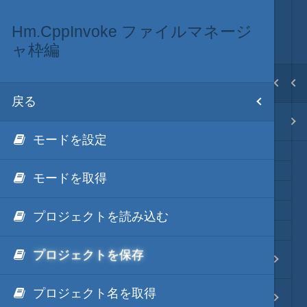
Hm.CppInvoke ファイルマネージ
秀丸マクロ via C++
ネイティブ・言語
目次
ャ枠編
戻る
戻る
ホーム
戻る
Hm.CppInvokeとは
秀丸マクロ via C++
テキスト AI
モードを設定
モードを取得
秀丸マクロ - jsmode
プロジェクトを読み込む
.NET・言語
プロジェクトを保存
Hm.CppInvoke 編集エリア編
軽量・言語
プロジェクト名を取得
Hm.CppInvoke マクロ編