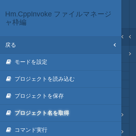
Hm.CppInvoke ファイルマネージ
秀丸マクロ via C++
ネイティブ・言語
目次
ャ枠編
戻る
戻る
ホーム
戻る
Hm.CppInvokeとは
秀丸マクロ via C++
テキスト AI
モードを設定
プロジェクトを読み込む
秀丸マクロ - jsmode
プロジェクトを保存
.NET・言語
プロジェクト名を取得
Hm.CppInvoke 編集エリア編
軽量・言語
コマンド実行
Hm.CppInvoke マクロ編