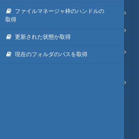
Java・言語
ファイルマネージャ枠のハンドルの
Hm.CppInvoke ファイル編
取得
ネイティブ・言語
Hm.CppInvoke アウトプット枠編
更新された状態か取得
プレビュー
Hm.CppInvoke ファイルマネージャ
現在のフォルダのパスを取得
枠編
文字列変換
図解・図形
Hm.CppInvoke タブー編
ブックマーク・しおり
秀丸マクロ変数はプロセスを跨ぐバ
通知・メッセージ
ッファー
Office 連携