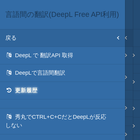
言語間の翻訳(DeepL Free API利用)
文字列変換
目次
戻る
戻る
ホーム
DeepL で 翻訳API 取得
言語間の翻訳(DeepL Free API利用)
テキスト AI
DeepLで言語間翻訳
言語間の翻訳(Google Apps Script利
用)
秀丸マクロ - jsmode
更新履歴
分かち書き・ルビ振り
.NET・言語
秀丸でCTRL+C+CだとDeepLが反応
しない
軽量・言語
文字の揺れを修正し、正規化する