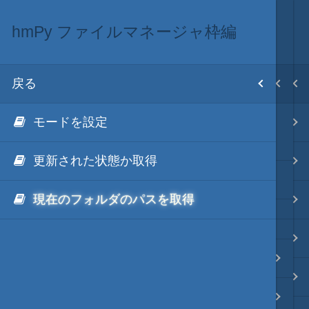
hmPy ファイルマネージャ枠編
.NET via IronPython
.NET・言語
目次
戻る
戻る
戻る
ホーム
モードを設定
hmPy
.NET via C#
テキスト AI
.NET Framework via IronPython
更新された状態か取得
.NET via C# as COM
更新履歴
秀丸マクロ - jsmode
現在のフォルダのパスを取得
.NET via V8 ES6
.NET & ActiveX via JavaScript
.NET・言語
hmPy アウトプット枠編
.NET via PowerShell
軽量・言語
hmPy ファイルマネージャ枠編