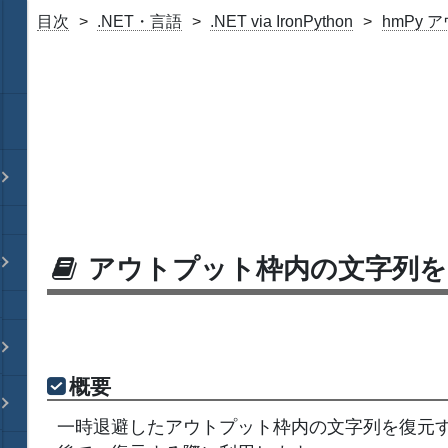
目次
.NET・言語
.NET via IronPython
hmPy
アウトプット枠内の文字列を
概要
一時退避したアウトプット枠内の文字列を復元