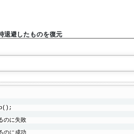
時退避したものを復元
p();
るのに失敗
るのに成功