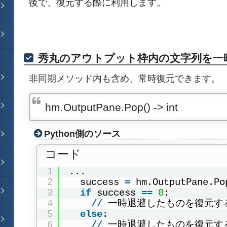
後で、復元する際に利用します。
秀丸のアウトプット枠内の文字列を一
非同期メソッド内も含め、常時復元できます。
hm.OutputPane.Pop() -> int
Python側のソース
コード
1
...
2
success 
=
hm.OutputPane.Po
3
if
success 
=
=
0
:
4
/
/
一時退避したものを復元す
5
else
:
6
/
/
一時退避したものを復元す