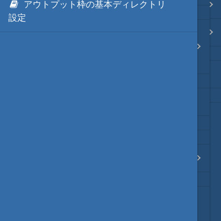
アウトプット枠の基本ディレクトリ
.NET via IronPython
Java・言語
設定
.NET via C# like Native
秀丸マクロからの問い合わせ
ネイティブ・言語
API
(hmPyでこれらのAPIの利用機会は、ほぼありませ
ん)
秀丸ディレクトリの*.dllのNGen
プレビュー
文字コードの指定
文字列変換
図解・図形
hmPyの様々な例題集
ブックマーク・しおり
通知・メッセージ
入力補完用の(モック/スタブ)のモジ
ュール
Office 連携