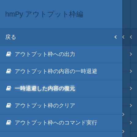
hmPy アウトプット枠編
.NET via IronPython
.NET・言語
目次
戻る
戻る
戻る
ホーム
アウトプット枠への出力
hmPy
.NET via C#
テキスト AI
.NET Framework via IronPython
アウトプット枠の内容の一時退避
.NET via C# as COM
更新履歴
秀丸マクロ - jsmode
一時退避した内容の復元
.NET via V8 ES6
アウトプット枠のクリア
.NET & ActiveX via JavaScript
.NET・言語
hmPy アウトプット枠編
アウトプット枠へのコマンド実行
.NET via PowerShell
軽量・言語
hmPy ファイルマネージャ枠編