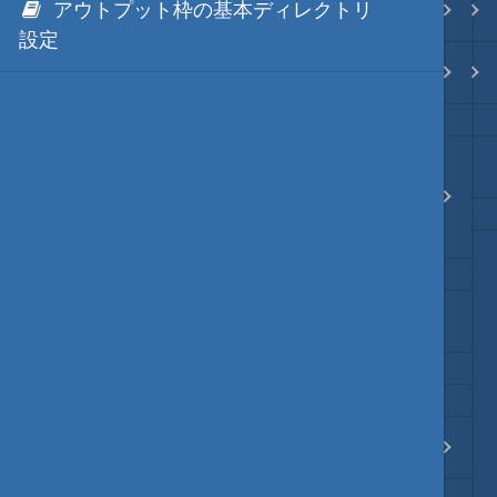
アウトプット枠の基本ディレクトリ
hmPy アウトプット枠編
.NET via IronPython
Java・言語
設定
hmPy ファイルマネージャ枠編
.NET via C# like Native
ネイティブ・言語
秀丸マクロからの問い合わせ
秀丸ディレクトリの*.dllのNGen
プレビュー
API
(hmPyでこれらのAPIの利用機会は、ほぼありませ
文字列変換
ん)
図解・図形
文字コードの指定
ブックマーク・しおり
通知・メッセージ
hmPyの様々な例題集
Office 連携