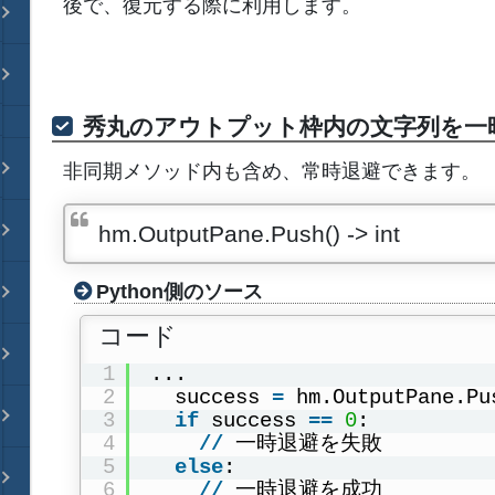
後で、復元する際に利用します。
秀丸のアウトプット枠内の文字列を一
非同期メソッド内も含め、常時退避できます。
hm.OutputPane.Push() -> int
Python側のソース
コード
1
...
2
success 
=
hm.OutputPane.Pu
3
if
success 
=
=
0
:
4
/
/
一時退避を失敗
5
else
:
6
/
/
一時退避を成功