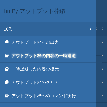
hmPy アウトプット枠編
.NET via IronPython
.NET・言語
目次
戻る
戻る
戻る
ホーム
アウトプット枠への出力
hmPy
.NET via C#
テキスト AI
.NET Framework via IronPython
アウトプット枠の内容の一時退避
.NET via C# as COM
更新履歴
秀丸マクロ - jsmode
一時退避した内容の復元
.NET via V8 ES6
アウトプット枠のクリア
.NET & ActiveX via JavaScript
.NET・言語
外部ファイルの文字コードの自動判
定(秀丸アルゴ)
アウトプット枠へのコマンド実行
.NET via PowerShell
軽量・言語