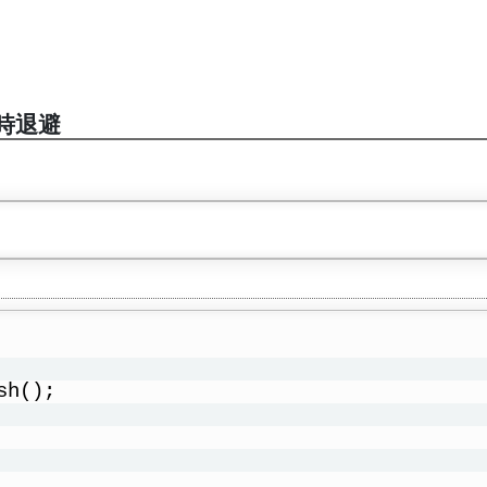
時退避
sh();