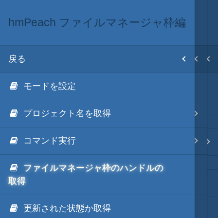
hmPeach ファイルマネージャ枠編
hmPeach 専用の関数群
秀丸マクロ via PHP
軽量・言語
目次
戻る
戻る
戻る
戻る
ホーム
モードを設定
hmPeach と jsmode
秀丸マクロ via PHP
秀丸マクロ via Python
テキスト AI
プロジェクト名を取得
hmPeach アウトプット枠編
秀丸マクロ via PHP
秀丸マクロ - jsmode
コマンド実行
hmPeach ファイルマネージャ枠編
秀丸マクロ via NodeJS
hmPeach 専用の関数群
ファイルマネージャ枠のハンドルの
uLua
秀丸マクロからの問い合わせ基本API
.NET・言語
取得
秀丸マクロの関数をPHPでラップ
(hmPeachでこれらのAPIの利用機会は、ほぼありません)
jLua
軽量・言語
更新された状態か取得
長大文字列を秀丸エディタに反映