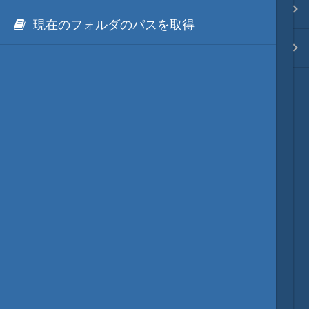
Java・言語
PHPとAzure
現在のフォルダのパスを取得
ネイティブ・言語
PHPとIIS
プレビュー
文字列変換
図解・図形
ブックマーク・しおり
通知・メッセージ
Office 連携