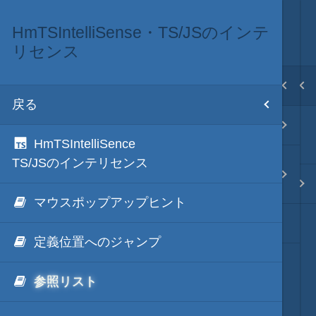
HmTSIntelliSense・TS/JSのインテ
単語補完・強調表示
その他
目次
リセンス
戻る
戻る
ホーム
戻る
単語補完拡張キット
HmAllKill（全ての秀丸エディタ強制
テキスト AI
HmTSIntelliSence
終了）
TS/JSのインテリセンス
HmTSIntelliSense・
TS/JSのインテリセンス
単語補完・強調表示
秀丸マクロ - jsmode
マウスポップアップヒント
単語補完の隠されたTips
定義位置へのジャンプ
.NET・言語
参照リスト
軽量・言語