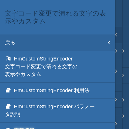
文字コード変更で潰れる文字の表
文字列変換
目次
示やカスタム
戻る
ホーム
戻る
言語間の翻訳(DeepL Free API利用)
テキスト AI
HmCustomStringEncoder
文字コード変更で潰れる文字の
言語間の翻訳(Google Apps Script利
表示やカスタム
用)
秀丸マクロ - jsmode
HmCustomStringEncoder 利用法
分かち書き・ルビ振り
.NET・言語
HmCustomStringEncoder パラメー
タ説明
軽量・言語
文字の揺れを修正し、正規化する