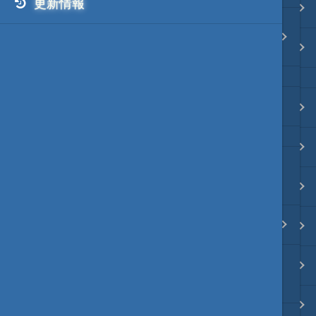
更新情報
Java・言語
文字コード変更で潰れる文字の
表示やカスタム
ネイティブ・言語
日本語ドメイン ⇔ Punycode
プレビュー
文字列変換
マクロ内で｢文字列｣を｢文字配列｣に
（サロゲートペアも考慮）
図解・図形
秀丸・変換モジュール
ブックマーク・しおり
JavaScriptによる変換モジュールの
通知・メッセージ
作成
Office 連携