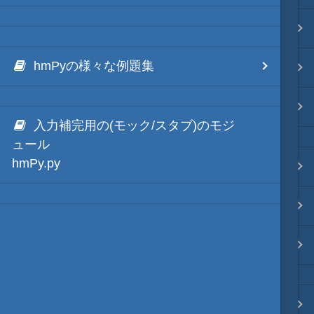
リポジトリ 連携
hmPyの様々な例題集
ファイル分割
その他
入力補完用の(モック/スタブ)のモジ
ュール
hmPy.py
ブラウザ枠・レンダリング枠
秀丸マクロ自体の処理
秀丸本体の更新
プロンプト・デバッグ