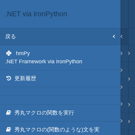
.NET via IronPython
.NET・言語
目次
戻る
戻る
ホーム
hmPy
.NET via C#
テキスト AI
.NET Framework via IronPython
.NET via C# as COM
更新履歴
秀丸マクロ - jsmode
.NET via V8 ES6
.NET & ActiveX via JavaScript
.NET・言語
秀丸マクロの関数を実行
.NET via PowerShell
軽量・言語
秀丸マクロの(関数のような)文を実