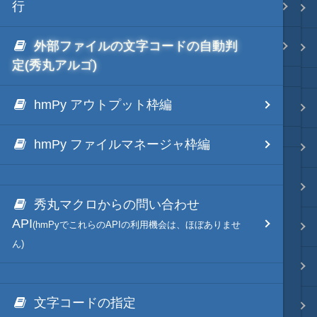
行
.NET via IronPython
Java・言語
外部ファイルの文字コードの自動判
.NET via C# like Native
ネイティブ・言語
定(秀丸アルゴ)
hmPy アウトプット枠編
秀丸ディレクトリの*.dllのNGen
プレビュー
hmPy ファイルマネージャ枠編
文字列変換
図解・図形
秀丸マクロからの問い合わせ
API
ブックマーク・しおり
(hmPyでこれらのAPIの利用機会は、ほぼありませ
ん)
通知・メッセージ
文字コードの指定
Office 連携