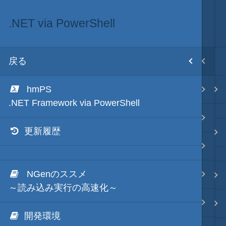
.NET via PowerShell
.NET・言語
目次
戻る
戻る
ホーム
hmPS
.NET via C#
テキスト AI
.NET Framework via PowerShell
.NET via C# as COM
更新履歴
秀丸マクロ - jsmode
.NET via V8 ES6
NGenのススメ
.NET & ActiveX via JavaScript
.NET・言語
～読み込み実行の高速化～
.NET via PowerShell
軽量・言語
開発環境