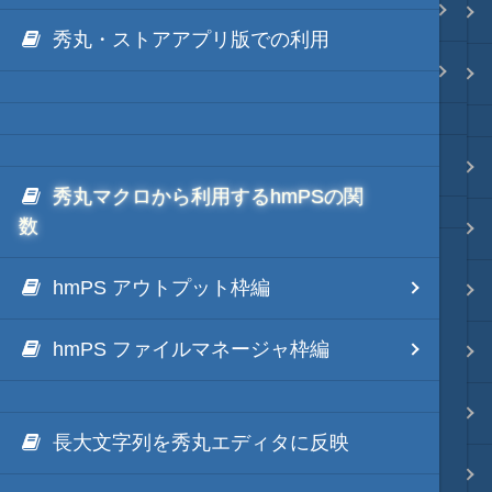
.NET via IronPython
Java・言語
秀丸・ストアアプリ版での利用
.NET via C# like Native
ネイティブ・言語
秀丸ディレクトリの*.dllのNGen
プレビュー
秀丸マクロから利用するhmPSの関
数
文字列変換
hmPS アウトプット枠編
図解・図形
hmPS ファイルマネージャ枠編
ブックマーク・しおり
通知・メッセージ
長大文字列を秀丸エディタに反映
Office 連携