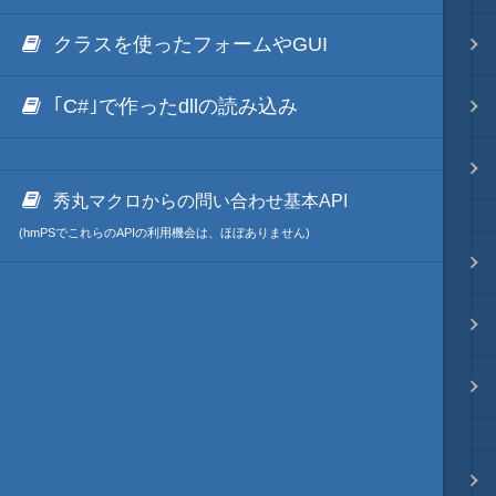
クラスを使ったフォームやGUI
リポジトリ 連携
｢C#｣で作ったdllの読み込み
ファイル分割
その他
秀丸マクロからの問い合わせ基本API
(hmPSでこれらのAPIの利用機会は、ほぼありません)
ブラウザ枠・レンダリング枠
秀丸マクロ自体の処理
秀丸本体の更新
プロンプト・デバッグ