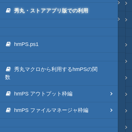
.NET via IronPython
Java・言語
秀丸・ストアアプリ版での利用
.NET via C# like Native
ネイティブ・言語
hmPS.ps1
秀丸ディレクトリの*.dllのNGen
プレビュー
文字列変換
秀丸マクロから利用するhmPSの関
数
図解・図形
hmPS アウトプット枠編
ブックマーク・しおり
hmPS ファイルマネージャ枠編
通知・メッセージ
Office 連携