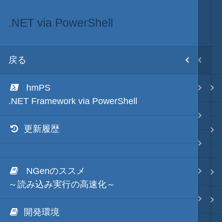
.NET via PowerShell
.NET・言語
目次
戻る
戻る
ホーム
hmPS
.NET via C#
テキスト AI
.NET Framework via PowerShell
.NET via C# as COM
更新履歴
秀丸マクロ - jsmode
.NET via V8 ES6
NGenのススメ
.NET & ActiveX via JavaScript
.NET・言語
～読み込み実行の高速化～
.NET via PowerShell
軽量・言語
開発環境