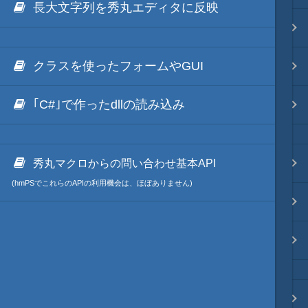
長大文字列を秀丸エディタに反映
リポジトリ 連携
クラスを使ったフォームやGUI
ファイル分割
｢C#｣で作ったdllの読み込み
その他
ブラウザ枠・レンダリング枠
秀丸マクロからの問い合わせ基本API
(hmPSでこれらのAPIの利用機会は、ほぼありません)
秀丸マクロ自体の処理
秀丸本体の更新
プロンプト・デバッグ