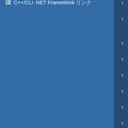
C++/CLI .NET FrameWork リンク
Java・言語
ネイティブ・言語
プレビュー
文字列変換
図解・図形
ブックマーク・しおり
通知・メッセージ
Office 連携