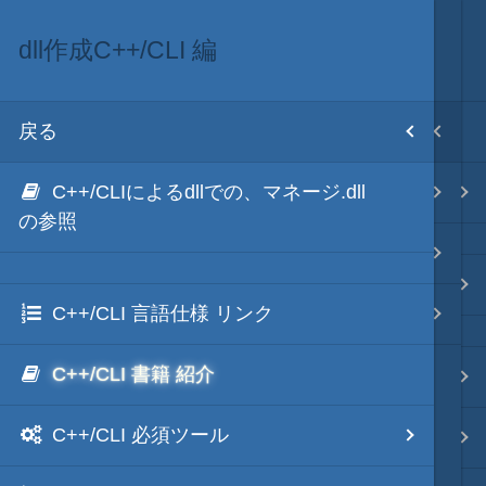
dll作成C++/CLI 編
dll作成のための知識
目次
戻る
戻る
ホーム
C++/CLIによるdllでの、マネージ.dll
C++/CLI 編
テキスト AI
の参照
C# 編
秀丸マクロ - jsmode
C++/CLI 言語仕様 リンク
C#とC++の値のやりとり
C++/CLI 書籍 紹介
.NET・言語
C++/CLI 必須ツール
軽量・言語