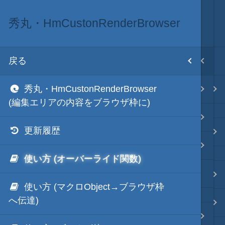
秀丸・HmCustonRenderBrowser
プレビュー
目次
戻る
戻る
ホーム
秀丸・HmCustonRenderBrowser
テキスト AI
秀丸・HmMarkdownSimpleServer
(編集エリアの内容をブラウザ枠に)
秀丸・HmPHPSimpleServer
更新履歴
秀丸マクロ - jsmode
秀丸・HmCustonRenderBrowser
使い方 (オーバーライド関数)
URLのキャプター
.NET・言語
使い方 (マクロObject→ブラウザ枠
へ伝達)
軽量・言語
秀丸・HmPandocPreviewChrome