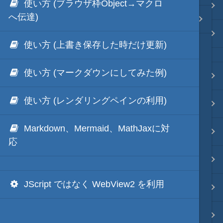
使い方 (ブラウザ枠Object→マクロ
Java・言語
へ伝達)
秀丸・HmCustomLivePreview
ネイティブ・言語
使い方 (上書き保存した時だけ更新)
使い方 (マークダウンにしてみた例)
プレビュー
使い方 (レンダリングペインの利用)
文字列変換
Markdown、Mermaid、MathJaxに対
図解・図形
応
ブックマーク・しおり
JScript ではなく WebView2 を利用
通知・メッセージ
Office 連携