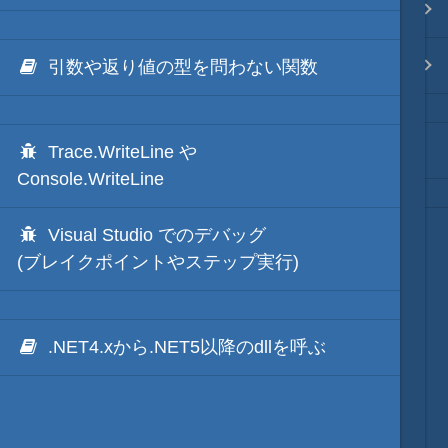
.NET via IronPython
Java・言語
.NET via C# like Native
引数や返り値の型を問わない関数
ネイティブ・言語
秀丸ディレクトリの*.dllのNGen
Trace.WriteLine や
プレビュー
Console.WriteLine
文字列変換
Visual Studio でのデバッグ
(ブレイクポイントやステップ実行)
図解・図形
ブックマーク・しおり
.NET4.xから.NET5以降のdllを呼ぶ
通知・メッセージ
Office 連携