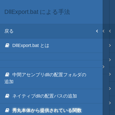
DllExport.bat による手法
.NET via C# like Native
.NET・言語
目次
戻る
戻る
戻る
ホーム
DllExport.bat とは
Native AOT による手法
.NET via C#
テキスト AI
(Microsoft公式)
.NET via C# as COM
DllExport.bat による手法
秀丸マクロ - jsmode
.NET via V8 ES6
中間アセンブリdllの配置フォルダの
追加
.NET & ActiveX via JavaScript
.NET・言語
ネイティブdllの配置パスの追加
.NET via PowerShell
軽量・言語
秀丸本体から提供されている関数