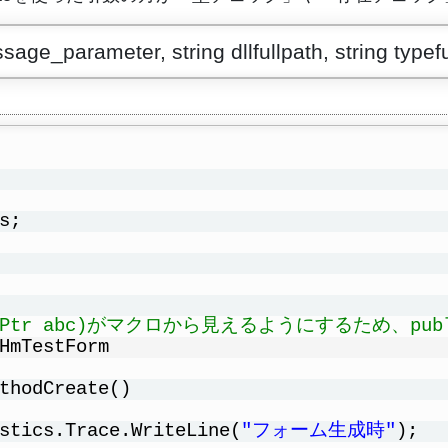
ge_parameter, string dllfullpath, string type
s;
c IntPtr abc)がマクロから見えるようにするため、pu
HmTestForm
thodCreate()
stics.Trace.WriteLine(
"フォーム生成時"
);