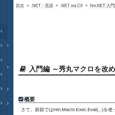
目次
.NET・言語
.NET via C#
hm.NET 入
入門編 ～秀丸マクロを改
概要
さて、前節ではHm.Macro.Exec.Eval(.