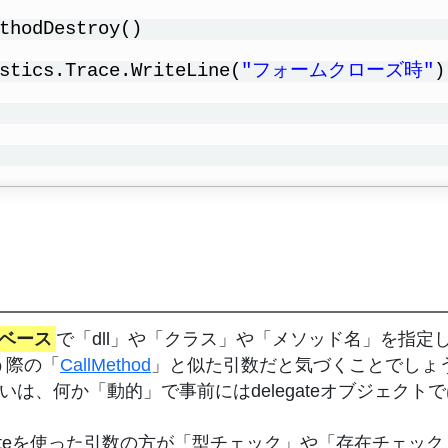
thodDestroy()
stics.Trace.WriteLine(
"フォームクローズ時"
)
列ベース
で「dll」や「クラス」や「メソッド名」を指定
う際の「
CallMethod
」と似た引数だと気づくことでしょ
るいは、何か「動的」で事前にはdelegateオブジェ
gateを使った引数の方が「型チェック」や「存在チェッ