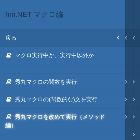
hm.NET マクロ編
hm.NET 入門編
.NET via C#
.NET・言語
目次
戻る
戻る
戻る
戻る
ホーム
マクロ実行中か、実行中以外か
入門編の基本となるクラス
hm.NET
.NET via C#
テキスト AI
.NET via C# as COM
秀丸マクロの関数を実行
hm.NET 編集エリア編
hm.NET イントロダクション
秀丸マクロ - jsmode
.NET via V8 ES6
秀丸マクロの(関数的な)文を実行
hm.NET マクロ編
hm.NET 入門編
.NET & ActiveX via JavaScript
.NET・言語
秀丸マクロを改めて実行（メソッド
hm.NET ファイル編
hm.NET アウトプット枠編
編）
.NET via PowerShell
軽量・言語
hm.NET ファイルマネージャ枠編