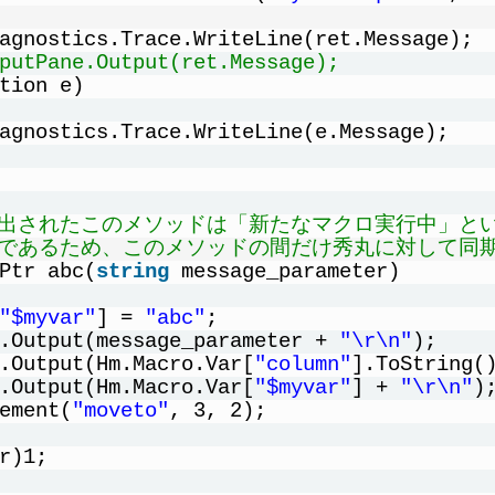
agnostics.Trace.WriteLine(ret.Message);
putPane.Output(ret.Message);
tion e)
agnostics.Trace.WriteLine(e.Message);
び出されたこのメソッドは「新たなマクロ実行中」と
」であるため、このメソッドの間だけ秀丸に対して同期
Ptr abc(
string
message_parameter)
"$myvar"
] = 
"abc"
;
.Output(message_parameter + 
"\r\n"
);
.Output(Hm.Macro.Var[
"column"
].ToString(
.Output(Hm.Macro.Var[
"$myvar"
] + 
"\r\n"
)
ement(
"moveto"
, 3, 2);
r)1;