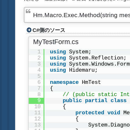
Hm.Macro.Exec.Method(string messa
C#側のソース
MyTestForm.cs
1
using
System;
2
using
System.Reflection;
3
using
System.Windows.Form
4
using
Hidemaru;
5
6
namespace
HmTest
7
{
8
// (public stati
9
public
partial
class
10
{
11
protected
void
Me
12
{
13
System.Diagno