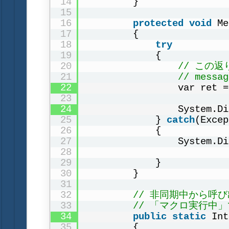
14
}
15
16
protected
void
Me
17
{
18
try
19
{
20
// この返り
21
// mes
22
var ret =
23
24
System.Di
25
} 
catch
(Excep
26
{
27
System.Di
28
29
}
30
}
31
32
// 非同期中から呼
33
// 「マクロ実行中
34
public
static
Int
35
{