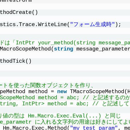
HmTestForm
thodCreate()
stics.Trace.WriteLine(
"フォーム生成時"
);
IntPtr your_method(string message_p
MacroScopeMethod(
string
message_paramete
thodTick()
ゲートを使った関数オブジェクトを作り、
peMethod method = 
new
TMacroScopeMethod(
roScopeMethod method = abc; // と記述す
String, IntPtr> method = abc; // と記述
値の型は Hm.Macro.Exec.Eval(...) と同じ
sage_parametr に入れる文字列の用途は好き
 Hm.Macro.Exec.Method(
"my test param"
, m