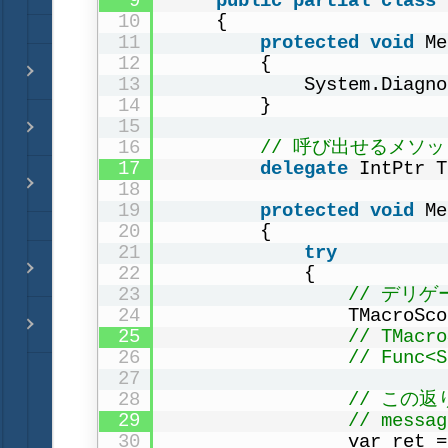
9
public
partial
class
10
{
11
protected
void
Me
12
{
13
System.Diagno
14
}
15
16
// 呼び出せるメソッドは「
17
delegate
IntPtr T
18
19
protected
void
Me
20
{
21
try
22
{
23
// デリ
24
TMacroSco
25
// TMac
26
// Func<
27
28
// この返り
29
// mes
30
var ret =