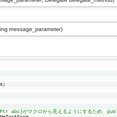
string message_parameter)
s;
c IntPtr abc)がマクロから見えるようにするため、pu