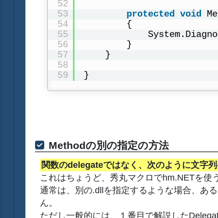
52
53
protected
void
Me
54
{
55
System.Diagno
56
}
57
}
58
59
}
Methodの別の指定の方法
関数のdelegateではなく、次のように文字
これはちょうど、秀丸マクロでhm.NETを使
通常は、別の.dllを指定するような場合、あ
ん。
ただし一般的には、１番目で解説したDele