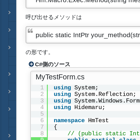
呼び出せるメソッドは
public static IntPtr your_method(
の形です。
C#側のソース
MyTestForm.cs
1
using
System;
2
using
System.Reflection;
3
using
System.Windows.Form
4
using
Hidemaru;
5
6
namespace
HmTest
7
{
8
// (public stati