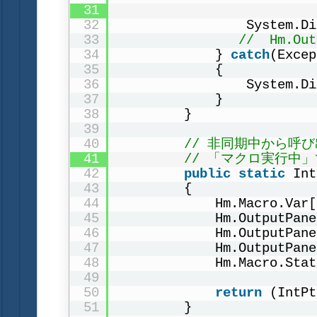
31
32
System.Di
33
//  Hm.Out
34
} 
catch
(Excep
35
{
36
System.Di
37
}
38
}
39
40
// 非同期中から呼
41
// 「マクロ実行中
42
public
static
Int
43
{
44
Hm.Macro.Var[
45
Hm.OutputPane
46
Hm.OutputPane
47
Hm.OutputPane
48
Hm.Macro.Stat
49
50
return
(IntPt
51
}