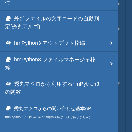
行
Java・言語
Python 外部モジュール
外部ファイルの文字コードの自動判
ネイティブ・言語
定(秀丸アルゴ)
開発環境との連携
hmPython3 アウトプット枠編
プレビュー
他の言語とのインプロセス連携
hmPython3 ファイルマネージャ枠
文字列変換
編
図解・図形
特別な環境下でのhmPython3利用設
秀丸マクロから利用するhmPython3
定
の関数
ブックマーク・しおり
秀丸マクロからの問い合わせ基本API
通知・メッセージ
(hmPython3でこれらのAPIの利用機会は、ほぼありません)
Office 連携