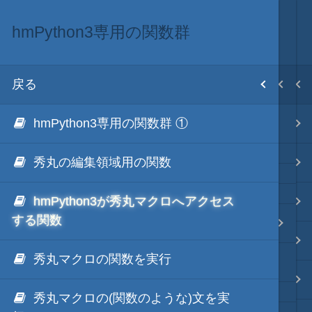
hmPython3専用の関数群
秀丸マクロ via Python
軽量・言語
目次
戻る
戻る
戻る
ホーム
hmPython3専用の関数群 ①
秀丸マクロ via Python
秀丸マクロ via Python
テキスト AI
秀丸の編集領域用の関数
秀丸マクロ via PHP
秀丸マクロ - jsmode
hmPython3が秀丸マクロへアクセス
秀丸マクロ via NodeJS
する関数
hmPython3専用の関数群
uLua
.NET・言語
秀丸マクロの関数を実行
秀丸マクロの関数をPythonでラップ
jLua
軽量・言語
秀丸マクロの(関数のような)文を実