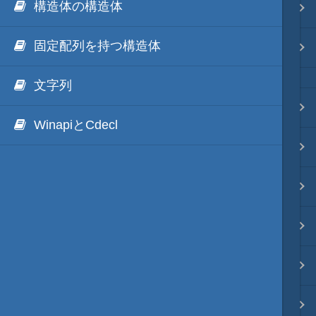
構造体の構造体
Java・言語
固定配列を持つ構造体
ネイティブ・言語
文字列
プレビュー
WinapiとCdecl
文字列変換
図解・図形
ブックマーク・しおり
通知・メッセージ
Office 連携