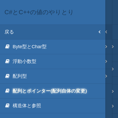
C#とC++の値のやりとり
dll作成のための知識
目次
戻る
戻る
ホーム
Byte型とChar型
C++/CLI 編
テキスト AI
浮動小数型
C# 編
秀丸マクロ - jsmode
配列型
C#とC++の値のやりとり
配列とポインター(配列自体の変更)
.NET・言語
構造体と参照
軽量・言語